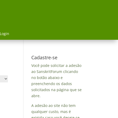
Login
Cadastre-se
Você pode solicitar a adesão
ao SanskritForum clicando
no botão abaixo e
preenchendo os dados
solicitados na página que se
abre.
A adesão ao site não tem
qualquer custo, mas é
exigida caso você deseje se