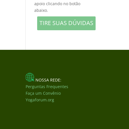
apoio clicando no botão
abaixo.
TIRE SUAS DÚVIDAS
NOSSA REDE:
Perguntas Frequentes
Faça um Convênio
Yogaforum.org