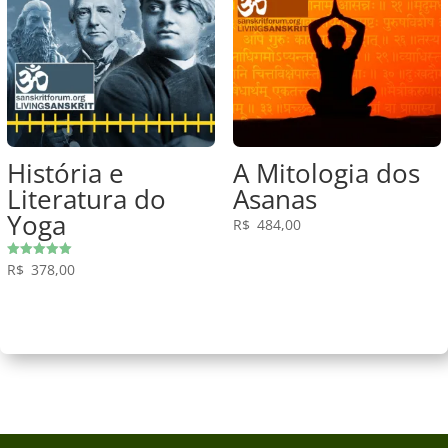
História e
A Mitologia dos
Literatura do
Asanas
Yoga
R$
484,00
Avaliação
R$
378,00
5.00
de 5