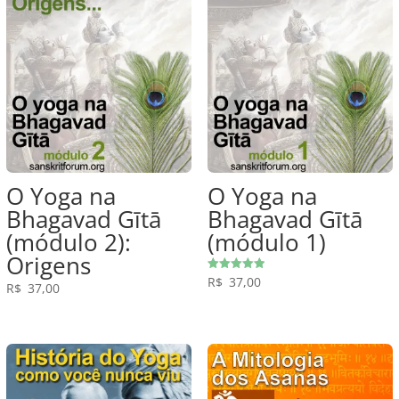
O Yoga na
O Yoga na
Bhagavad Gītā
Bhagavad Gītā
(módulo 2):
(módulo 1)
Origens
Avaliação
R$
37,00
R$
37,00
5.00
de 5